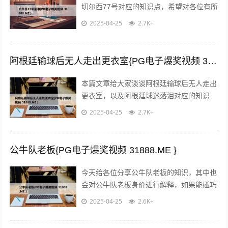
切尔西77号对应的知识点，希望对各位有所
帮助，不要忘了收藏本站喔。 本文目录一
2025-04-25
2.7K+
览： 1、切尔西17号球员切尔西...
阿根廷输球后无人走出更衣室{PG电子爆奖视频 31888.ME }
本篇文章给大家谈谈阿根廷输球后无人走出
更衣室，以及阿根廷球迷落泪对应的知识
点，希望对各位有所帮助，不要忘了收藏本
2025-04-25
2.7K+
站喔。 本文目录一览： 1、名人励志故...
公牛队老板{PG电子爆奖视频 31888.ME }
今天给各位分享公牛队老板的知识，其中也
会对公牛队老板身价进行解释，如果能碰巧
解决你现在面临的问题，别忘了关注本站，
2025-04-25
2.6K+
现在开始吧！本文目录一览： 1、杰夫...