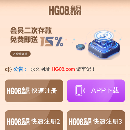
叫了一声乖女子被骗104万{PG电子爆
奖视频 31888.ME }
体育问答
2024年10月04日 08:50
156
天空飞人
今天给各位分享叫了一声乖女子被骗104万的知识，其中
也会对叫了一声美女让我迷失了进行解释，如果能碰巧解
决你现在面临的问题，别忘了关注本站，现在开始吧！
本文目录一览：
1、
河南郑州44岁女子痴迷姐弟恋被骗104万,这笔钱还
能要回来吗?
2、
叫了一声乖,女子被骗104万,女孩子该如何防止被