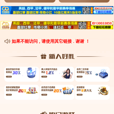
骗?
3、
郑州女子被网络上认识的男友骗了104万,如何防范
此类骗局?
4、
郑州女子被骗104万,原因竟然只是一句话,具体是
什么情况?
河南郑州44岁女子痴迷姐弟恋被骗104
万,这笔钱还能要回来吗?
1、序言：相信大家都非常清楚，网恋非常的可怕，我们需
要保持谨慎，特别是在对方提起要转账或者是需要钱的时
候。在河南郑州，有一位44岁的女子，认识了39岁的男
子，两人很快的坠入爱河。但是最后竟然被骗104万，如
果想要要回这笔钱的话，需要在警方的帮助下，要回来时
存在一定的困难。
2、女子可以选择报警维权，对方的行为已经可以构成诈骗