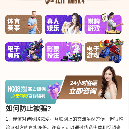
罪了，而且金额巨大，至少可以判10年以上有期徒刑。现
在需要找到这名男子，不然维权也没用。这件事也提醒各
位网友，不要随便在网上与别人谈恋爱，面对大额资金转
账，一定要说清楚款项用来干什么，千万不要成了一笔糊
涂账。王女士被骗的具体情况。
3、被骗104万女子也没有多想，于是就交了解冻费，可是
却没有想到在交了20万元钱的解冻费以后依旧没有成功的
取出来自己的钱，因为平台提示还需要投入10万元钱。在
这个时候女子才意识到自己是被欺骗了，而自己投进去的
104万元钱全部都打了水漂。
叫了一声乖,女子被骗104万,女孩子该
如何防止被骗?
1、谨慎对待网络恋爱。互联网上的交流虽然方便，但很难
验证对方的真实身份。许多人可以通过伪造头像和视频来