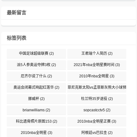
最新留言
标签列表
中国足球超级联赛
(2)
王君瑞个人简历
(2)
派5人参奥运夺牌3枚
(2)
2021年nba全明星赛时间
(3)
厄齐尔说了什么
(2)
2010年nba全明星
(3)
奥运会闭幕式响起红莲华
(2)
菲尼克斯太阳vs孟菲斯灰熊大小球预
测
(2)
挪威杯
(2)
杜兰特35岁退役
(2)
brianwilliams
(2)
sopcastcctv5
(2)
科比遗骨照片原图153
(2)
2010nba全明星正赛
(3)
2010nba全明星
(3)
阿根廷vs巴拉圭
(2)