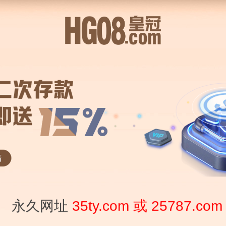
篮球资讯
体育知识
体育问答
pg电子
bg
vsskt1的信息
大家谈谈wevsskt1，以及对应
，希望对各位有所帮助，不要忘
喔。 本文...