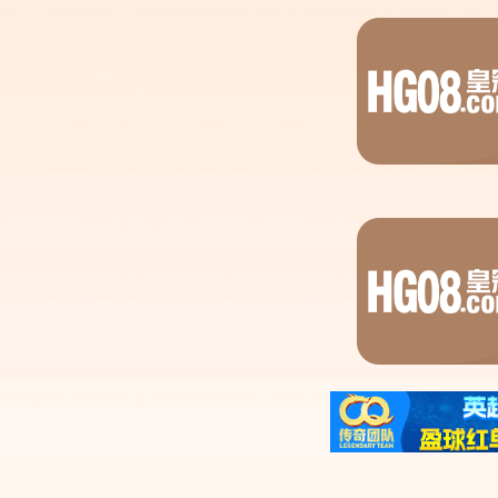
237
2025-04-02
224
K8体育
C