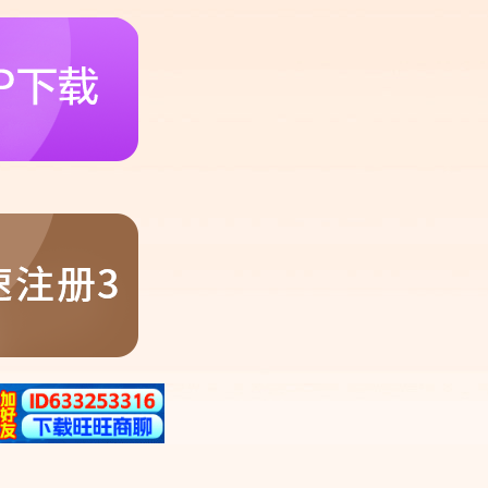
阿根廷输球后无人走出更衣室{PG电子
爆奖视频 318
最新评论
1258号-1