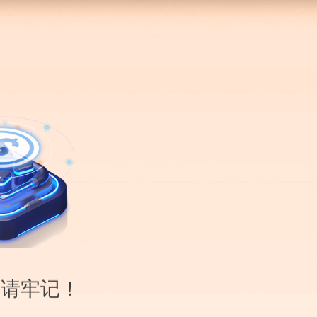
捕鱼
投稿
最新文章
四川公共频道{PG电子爆奖视频
31888.ME }
罗志祥的发型叫什么{PG电子爆奖视频
31888.M
基尔加丹台词{PG电子爆奖视频
31888.ME }
切尔西17号是谁{PG电子爆奖视频
31888.ME